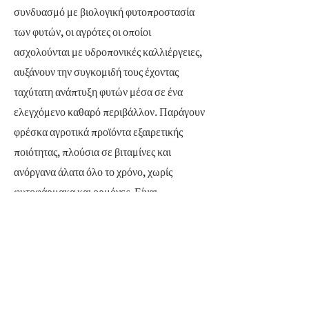
συνδυασμό με βιολογική φυτοπροστασία
των φυτών, οι αγρότες οι οποίοι
ασχολούνται με υδροπονικές καλλιέργειες,
αυξάνουν την συγκομιδή τους έχοντας
ταχύτατη ανάπτυξη φυτών μέσα σε ένα
ελεγχόμενο καθαρό περιβάλλον. Παράγουν
φρέσκα αγροτικά προϊόντα εξαιρετικής
ποιότητας, πλούσια σε βιταμίνες και
ανόργανα άλατα όλο το χρόνο, χωρίς
φυτοφάρμακα και ορμόνες. Είναι
εγγυημένα, απόλυτα ελεγμένα και ασφαλή
για τους καταναλωτές.
Η υδροπονία αποτελεί την τεχνολογία
επιλογής για τις αναπτυσσόμενες χώρες
όσον αφορά την παραγωγή τροφίμων σε